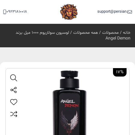
09231810018
support@persian.bea
خانه
/
محصولات
/
همه محصولات
/ لوسیون سولاریوم 1000 میل برند
Angel Demon
17%