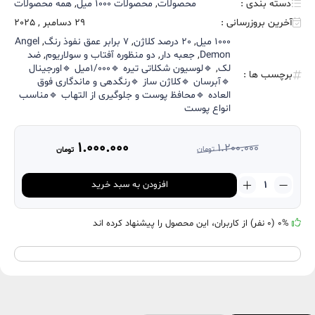
دسته بندی :
محصولات
,
محصولات 1000 میل
,
همه محصولات
آخرین بروزرسانی :
29 دسامبر , 2025
1000 میل
,
20 درصد کلاژن
,
7 برابر عمق نفوذ رنگ
,
Angel
Demon
,
جعبه دار
,
دو منظوره آفتاب و سولاریوم
,
ضد
لک
,
🔹لوسیون شکلاتی تیره 🔹۱/۰۰۰میل 🔹اورجینال
برچسب ها :
🔹آبرسان 🔹کلاژن ساز 🔹رنگدهی و ماندگاری فوق
العاده 🔹محافظ پوست و جلوگیری از التهاب 🔹مناسب
انواع پوست
1.000.000
1.200.000
تومان
تومان
قیمت
قیمت
اصلی
فعلی
لوسیون
افزودن به سبد خرید
1.000.000 تومان
1.200.000 تومان
سولاریوم
بود.
است.
1000
میل
0% (0 نفر) از کاربران، این محصول را پیشنهاد کرده اند
برند
Angel
Demon
عدد