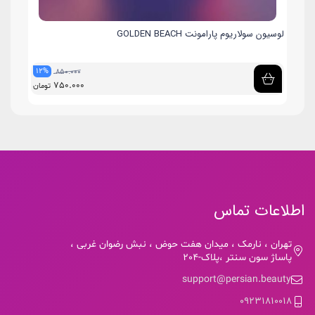
لوسیون سولاریوم پارامونت GOLDEN BEACH
لوسیون
12%
9%
850.000
750.000
مان
تومان
اطلاعات تماس
تهران ، نارمک ، میدان هفت حوض ، نبش رضوان غربی ،
پاساژ سون سنتر ،پلاک-204
support@persian.beauty
09231810018