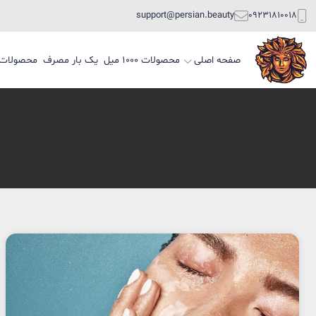
support@persian.beauty
09231810018
صفحه اصلی
محصولات 1000 میل
یک بار مصرف
محصولات