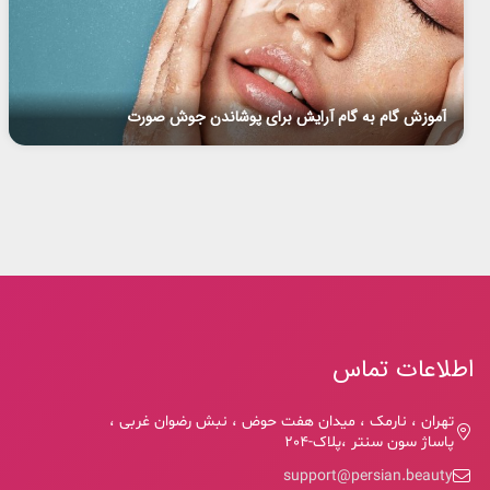
آموزش گام به گام آرایش برای پوشاندن جوش صورت
اطلاعات تماس
تهران ، نارمک ، میدان هفت حوض ، نبش رضوان غربی ،
پاساژ سون سنتر ،پلاک-204
support@persian.beauty