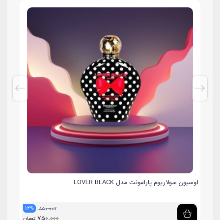
لوسیون سولاریوم پارامونت مدل LOVER BLACK
لوسیو
12%
12
850.000
750.000
مان
تومان