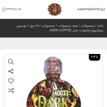
09231810018
support@persian.bea
خانه
/
محصولات
/
همه محصولات
/
محصولات 400 میل
/ لوسیون
سولاریوم پارامونت مدل DARK COFFEE
24%