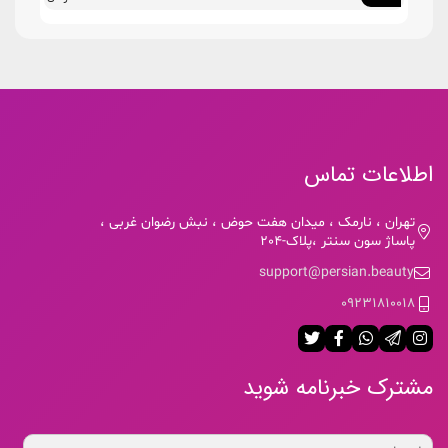
اطلاعات تماس
تهران ، نارمک ، میدان هفت حوض ، نبش رضوان غربی ،
پاساژ سون سنتر ،پلاک-204
support@persian.beauty
09231810018
مشترک خبرنامه شوید