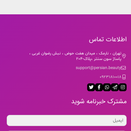
اطلاعات تماس
تهران ، نارمک ، میدان هفت حوض ، نبش رضوان غربی ،
پاساژ سون سنتر ،پلاک-204
support@persian.beauty
09231810018
مشترک خبرنامه شوید