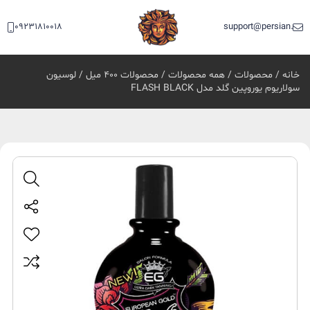
09231810018
support@persian.bea
خانه
/
محصولات
/
همه محصولات
/
محصولات 400 میل
/ لوسیون
سولاریوم یوروپین گلد مدل FLASH BLACK