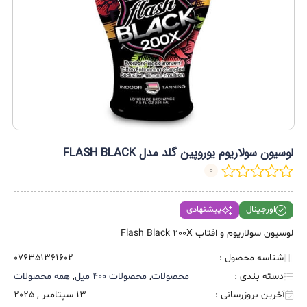
لوسیون سولاریوم یوروپین گلد مدل FLASH BLACK
0
اورجینال
پیشنهادی
لوسیون سولاریوم و افتاب Flash Black 200X
شناسه محصول :
076351361602
دسته بندی :
محصولات
,
محصولات 400 میل
,
همه محصولات
آخرین بروزرسانی :
13 سپتامبر , 2025