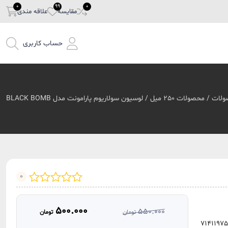
مقایسه
علاقه مندی
حساب کاربری
ولات
/
محصولات 250 میل
/ لوسیون سولاریوم پارامونت مدل BLACK BOMB
0
500.000
550.000
تومان
تومان
قیمت
قیمت
7141197