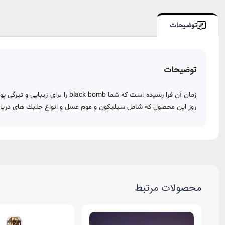
توضیحات
توضیحات
زمان آن فرا رسيده است كه شما b
روز اين محصول كه شامل سيليكون و موم عسل و انواع جلبك هاى دريايى
محصولات مرتبط