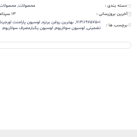
دسته بندی :
محصولات
,
محصولات 250 می
آخرین بروزرسانی :
13 سپتامبر , 2025
714119757501
,
بهترین روغن برنزه
,
لوسیون پارامنت اورجینا
برچسب ها :
تضمینی
,
لوسیون سولاریوم
,
لوسیون یکبارمصرف سولاریوم