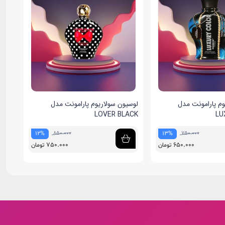
وم پارامونت مدل
لوسیون سولاریوم پارامونت مدل
ALK
LOVER BLACK
LU
850.000
750.000
12%
13%
750.000
650.000
تومان
تومان