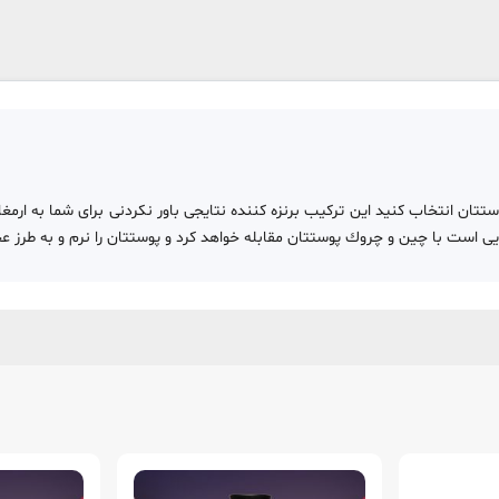
black bom را براى زيبايى و تيرگى پوستتان انتخاب كنيد اين تركيب برنزه كننده نتايجى باور نكردنى 
 است با چين و چروك پوستتان مقابله خواهد كرد و پوستتان را نرم و به طرز ع