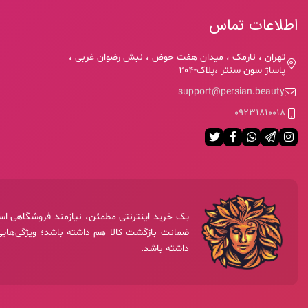
اطلاعات تماس
تهران ، نارمک ، میدان هفت حوض ، نبش رضوان غربی ،
پاساژ سون سنتر ،پلاک-204
support@persian.beauty
09231810018
یک خرید اینترنتی مطمئن، نیازمند فروشگاهی است
ضمانت بازگشت کالا هم داشته باشد؛ ویژگی‌هایی 
داشته باشد.