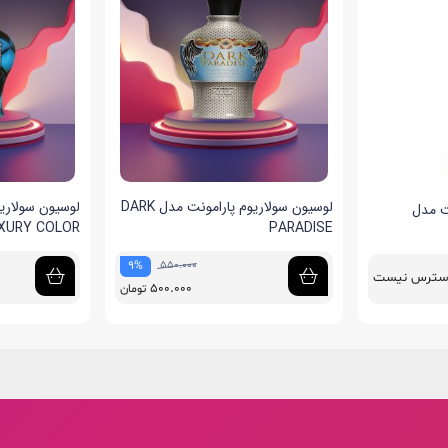
لوسیون سولاریوم پارامونت مدل DARK
لوسیون سولاری
ت مدل
XURY COLOR
PARADISE
550.000
9%
دسترس نیست
500.000
تومان