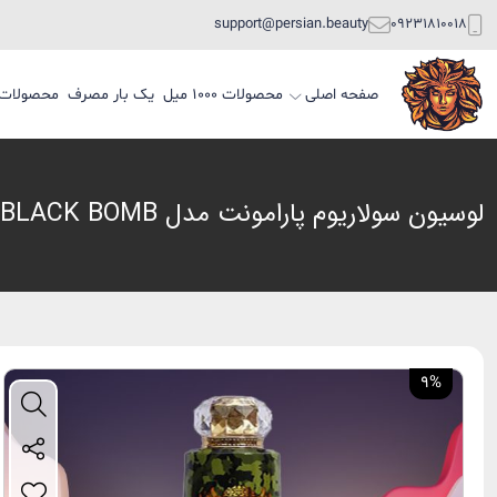
support@persian.beauty
09231810018
صفحه اصلی
محصولات 1000 میل
یک بار مصرف
محصولات
لوسیون سولاریوم پارامونت مدل BLACK BOMB
9%