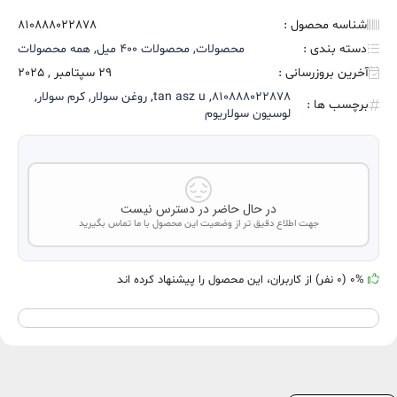
شناسه محصول :
810888022878
دسته بندی :
محصولات
,
محصولات 400 میل
,
همه محصولات
آخرین بروزرسانی :
29 سپتامبر , 2025
810888022878
,
tan asz u
,
روغن سولار
,
کرم سولار
,
برچسب ها :
لوسیون سولاریوم
در حال حاضر در دسترس نیست
جهت اطلاع دقیق تر از وضعیت این محصول با ما تماس بگیرید
0% (0 نفر) از کاربران، این محصول را پیشنهاد کرده اند