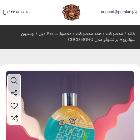
09231810018
support@persian.bea
خانه
/
محصولات
/
همه محصولات
/
محصولات 400 میل
/ لوسیون
سولاریوم برانشوگر مدل COCO BOHO